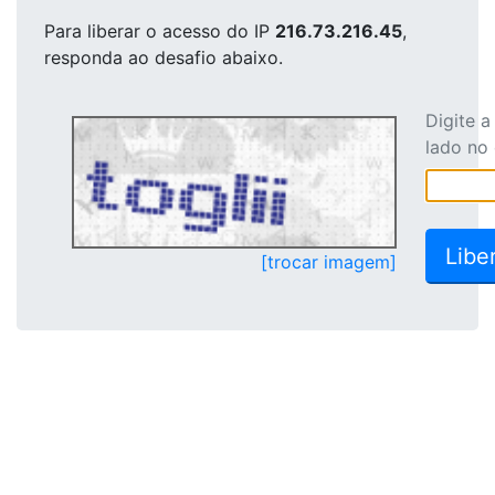
Para liberar o acesso
do IP
216.73.216.45
,
responda ao desafio abaixo.
Digite 
lado no
[trocar imagem]