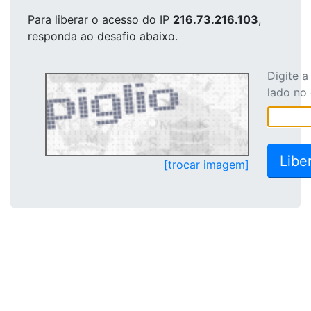
Para liberar o acesso
do IP
216.73.216.103
,
responda ao desafio abaixo.
Digite 
lado no
[trocar imagem]