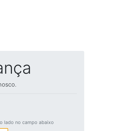
ança
nosco.
ao lado no campo abaixo