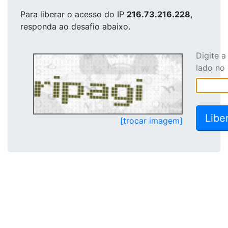
Para liberar o acesso
do IP
216.73.216.228
,
responda ao desafio abaixo.
Digite 
lado no
[trocar imagem]