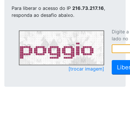
Para liberar o acesso
do IP
216.73.217.16
,
responda ao desafio abaixo.
Digite 
lado no
[trocar imagem]