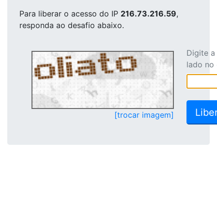
Para liberar o acesso
do IP
216.73.216.59
,
responda ao desafio abaixo.
Digite 
lado no
[trocar imagem]