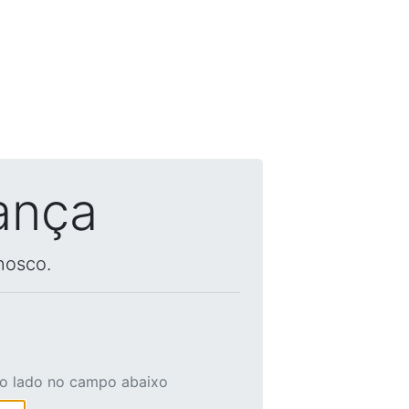
ança
nosco.
ao lado no campo abaixo