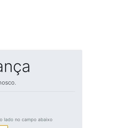
ança
nosco.
ao lado no campo abaixo