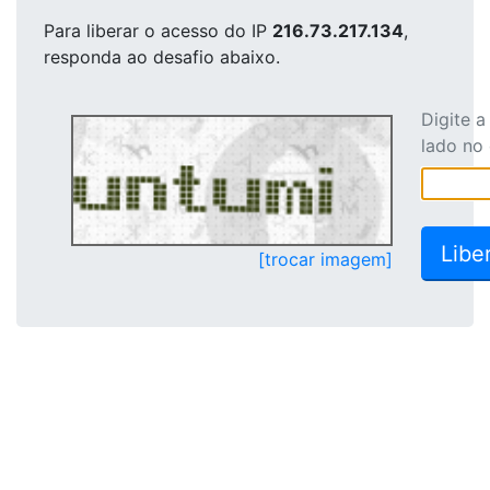
Para liberar o acesso
do IP
216.73.217.134
,
responda ao desafio abaixo.
Digite 
lado no
[trocar imagem]