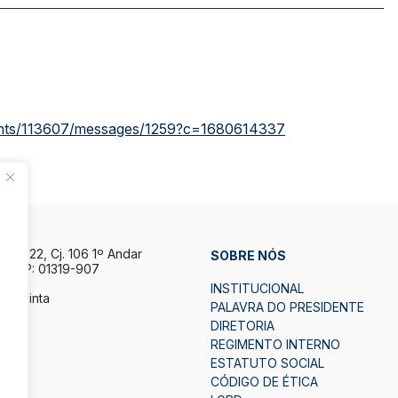
counts/113607/messages/1259?c=1680614337
la, 122, Cj. 106 1º Andar
SOBRE NÓS
P CEP: 01319-907
INSTITUCIONAL
a Quinta
PALAVRA DO PRESIDENTE
h.
DIRETORIA
7h.
REGIMENTO INTERNO
ESTATUTO SOCIAL
2
CÓDIGO DE ÉTICA