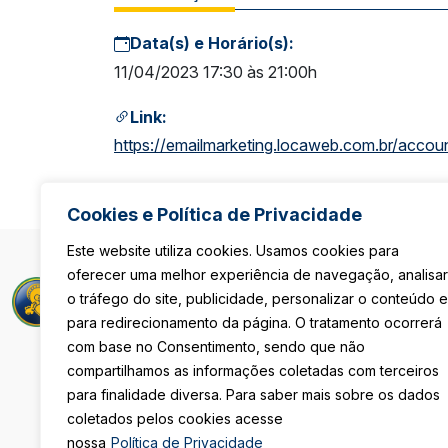
Data(s) e Horário(s):
11/04/2023 17:30 às 21:00h
Link:
https://emailmarketing.locaweb.com.br/ac
Cookies e Política de Privacidade
Este website utiliza cookies. Usamos cookies para
oferecer uma melhor experiência de navegação, analisar
Rua Maria Pau
o tráfego do site, publicidade, personalizar o conteúdo e
São Paulo/S
para redirecionamento da página. O tratamento ocorrerá
De Segunda 
com base no Consentimento, sendo que não
Das 8h às 18
Sexta-Feira
compartilhamos as informações coletadas com terceiros
Das 08h às 1
para finalidade diversa. Para saber mais sobre os dados
coletados pelos cookies acesse
(11) 3105-411
nossa
Política de Privacidade