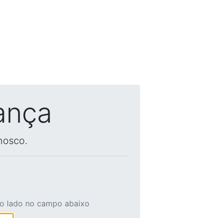
ança
nosco.
ao lado no campo abaixo