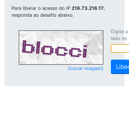
Para liberar o acesso
do IP
216.73.216.17
,
responda ao desafio abaixo.
Digite 
lado no
[trocar imagem]