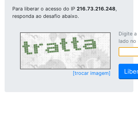
Para liberar o acesso
do IP
216.73.216.248
,
responda ao desafio abaixo.
Digite 
lado no
[trocar imagem]