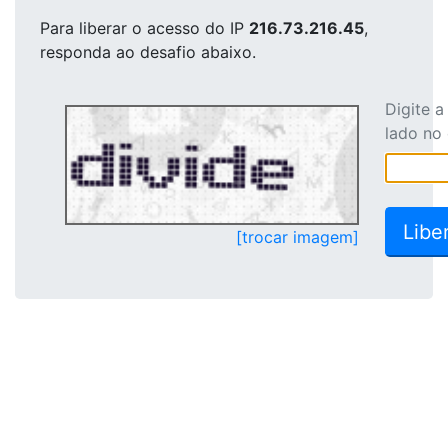
Para liberar o acesso
do IP
216.73.216.45
,
responda ao desafio abaixo.
Digite 
lado no
[trocar imagem]