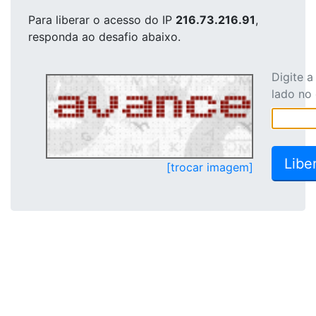
Para liberar o acesso
do IP
216.73.216.91
,
responda ao desafio abaixo.
Digite 
lado no
[trocar imagem]