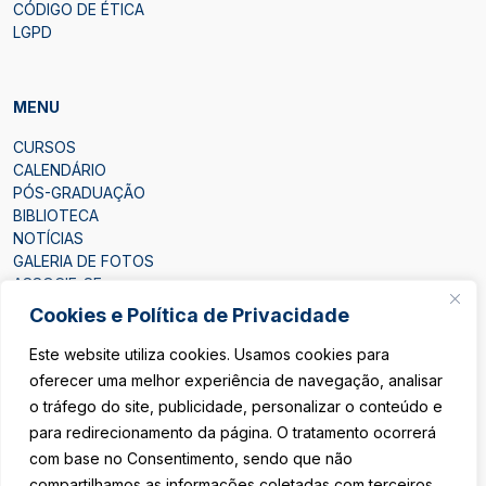
CÓDIGO DE ÉTICA
LGPD
MENU
CURSOS
CALENDÁRIO
PÓS-GRADUAÇÃO
BIBLIOTECA
NOTÍCIAS
GALERIA DE FOTOS
ASSOCIE-SE
CONTATO
Cookies e Política de Privacidade
Este website utiliza cookies. Usamos cookies para
oferecer uma melhor experiência de navegação, analisar
o tráfego do site, publicidade, personalizar o conteúdo e
para redirecionamento da página. O tratamento ocorrerá
ÁREA DO ASSOCIADO
com base no Consentimento, sendo que não
compartilhamos as informações coletadas com terceiros