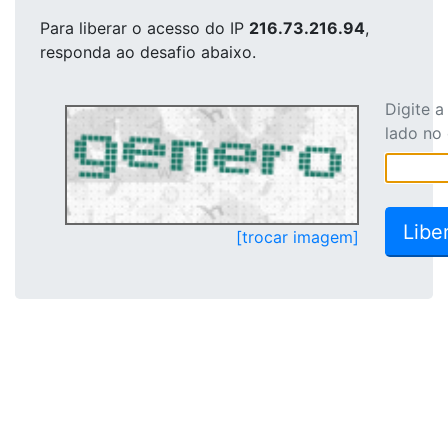
Para liberar o acesso
do IP
216.73.216.94
,
responda ao desafio abaixo.
Digite 
lado no
[trocar imagem]