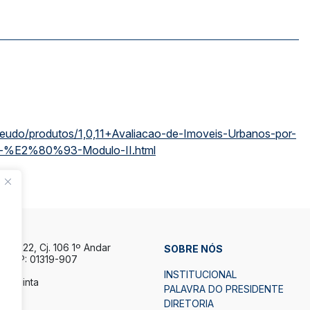
teudo/produtos/1,0,11+Avaliacao-de-Imoveis-Urbanos-por-
ica)-%E2%80%93-Modulo-II.html
la, 122, Cj. 106 1º Andar
SOBRE NÓS
P CEP: 01319-907
INSTITUCIONAL
a Quinta
PALAVRA DO PRESIDENTE
h.
DIRETORIA