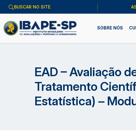
A
SOBRE NÓS
CU
EAD – Avaliação d
Tratamento Científ
Estatística) – Modul