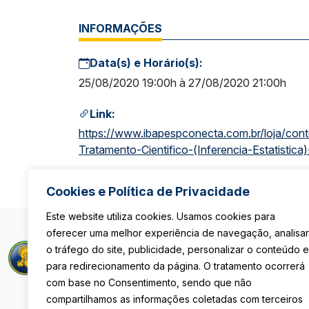
INFORMAÇÕES
Data(s) e Horário(s):
25/08/2020 19:00h à 27/08/2020 21:00h
Link:
https://www.ibapespconecta.com.br/loja/con
Tratamento-Cientifico-(Inferencia-Estatist
Cookies e Política de Privacidade
Este website utiliza cookies. Usamos cookies para
oferecer uma melhor experiência de navegação, analisar
Rua Maria Pau
o tráfego do site, publicidade, personalizar o conteúdo e
São Paulo/S
para redirecionamento da página. O tratamento ocorrerá
De Segunda 
com base no Consentimento, sendo que não
Das 8h às 18
compartilhamos as informações coletadas com terceiros
Sexta-Feira