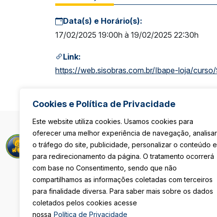
Data(s) e Horário(s):
17/02/2025 19:00h à 19/02/2025 22:30h
Link:
https://web.sisobras.com.br/Ibape-loja/curso
Cookies e Política de Privacidade
Este website utiliza cookies. Usamos cookies para
oferecer uma melhor experiência de navegação, analisar
Rua Maria Pau
o tráfego do site, publicidade, personalizar o conteúdo e
São Paulo/S
para redirecionamento da página. O tratamento ocorrerá
De Segunda 
com base no Consentimento, sendo que não
Das 8h às 18
Sexta-Feira
compartilhamos as informações coletadas com terceiros
Das 08h às 1
para finalidade diversa. Para saber mais sobre os dados
coletados pelos cookies acesse
(11) 3105-411
nossa
Política de Privacidade