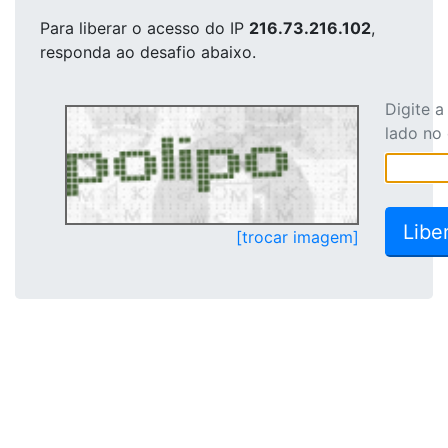
Para liberar o acesso
do IP
216.73.216.102
,
responda ao desafio abaixo.
Digite 
lado no
[trocar imagem]