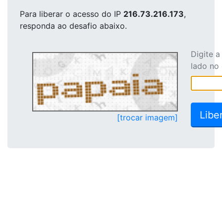
Para liberar o acesso
do IP
216.73.216.173
,
responda ao desafio abaixo.
Digite 
lado no
[trocar imagem]