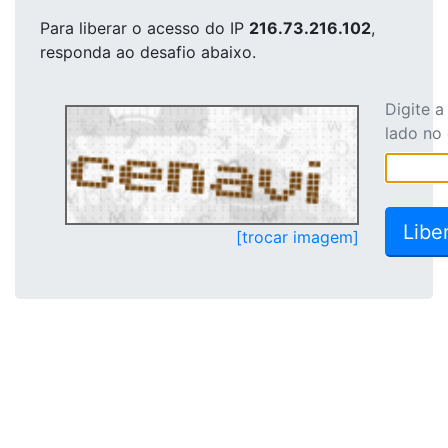
Para liberar o acesso
do IP
216.73.216.102
,
responda ao desafio abaixo.
Digite 
lado no
[trocar imagem]