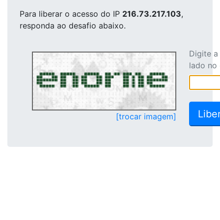
Para liberar o acesso
do IP
216.73.217.103
,
responda ao desafio abaixo.
Digite 
lado no
[trocar imagem]