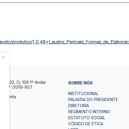
nteudo/produtos/1,0,48+Laudos_Periciais_Formas_de_Elabora
la, 122, Cj. 106 1º Andar
SOBRE NÓS
P CEP: 01319-907
INSTITUCIONAL
a Quinta
PALAVRA DO PRESIDENTE
h.
DIRETORIA
7h.
REGIMENTO INTERNO
ESTATUTO SOCIAL
2
CÓDIGO DE ÉTICA