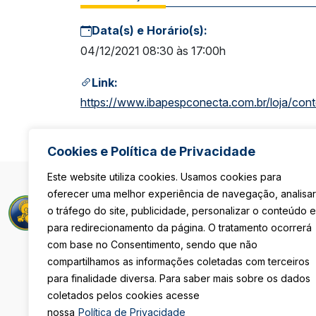
Data(s) e Horário(s):
04/12/2021 08:30 às 17:00h
Link:
https://www.ibapespconecta.com.br/loja/co
Cookies e Política de Privacidade
Este website utiliza cookies. Usamos cookies para
oferecer uma melhor experiência de navegação, analisar
Rua Maria Pau
o tráfego do site, publicidade, personalizar o conteúdo e
São Paulo/S
para redirecionamento da página. O tratamento ocorrerá
De Segunda 
com base no Consentimento, sendo que não
Das 8h às 18
Sexta-Feira
compartilhamos as informações coletadas com terceiros
Das 08h às 1
para finalidade diversa. Para saber mais sobre os dados
coletados pelos cookies acesse
(11) 3105-411
nossa
Política de Privacidade