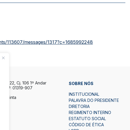
counts/113607/messages/1317?c=1685992248
la, 122, Cj. 106 1º Andar
SOBRE NÓS
P CEP: 01319-907
INSTITUCIONAL
a Quinta
PALAVRA DO PRESIDENTE
h.
DIRETORIA
7h.
REGIMENTO INTERNO
ESTATUTO SOCIAL
2
CÓDIGO DE ÉTICA