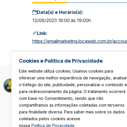
Data(s) e Horário(s):
13/06/2023 18:00 às 19:00h
Link:
https://emailmarketing.locaweb.com.br/ac
Cookies e Política de Privacidade
Este website utiliza cookies. Usamos cookies para
oferecer uma melhor experiência de navegação, analisar
Rua Maria Pau
o tráfego do site, publicidade, personalizar o conteúdo e
São Paulo/S
para redirecionamento da página. O tratamento ocorrerá
De Segunda 
com base no Consentimento, sendo que não
Das 8h às 18
Sexta-Feira
compartilhamos as informações coletadas com terceiros
Das 08h às 1
para finalidade diversa. Para saber mais sobre os dados
coletados pelos cookies acesse
(11) 3105-411
nossa
Política de Privacidade