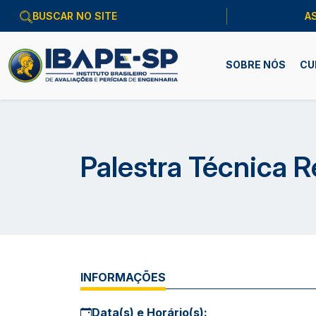
A
SOBRE NÓS
CU
Palestra Técnica R
INFORMAÇÕES
Data(s) e Horário(s):