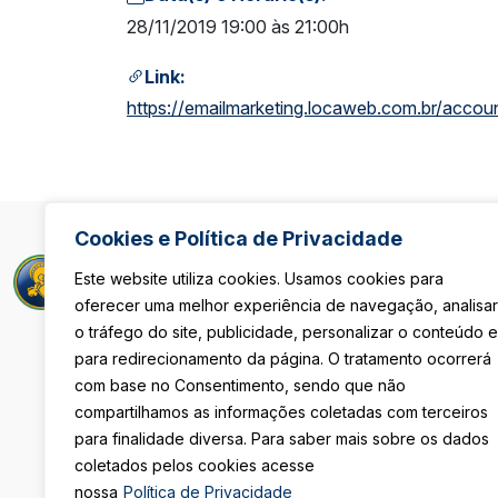
28/11/2019 19:00 às 21:00h
Link:
https://emailmarketing.locaweb.com.br/ac
Cookies e Política de Privacidade
Rua Maria Pau
Este website utiliza cookies. Usamos cookies para
São Paulo/S
oferecer uma melhor experiência de navegação, analisar
De Segunda 
o tráfego do site, publicidade, personalizar o conteúdo e
Das 8h às 18
Sexta-Feira
para redirecionamento da página. O tratamento ocorrerá
Das 08h às 1
com base no Consentimento, sendo que não
compartilhamos as informações coletadas com terceiros
(11) 3105-411
para finalidade diversa. Para saber mais sobre os dados
coletados pelos cookies acesse
secretaria@i
nossa
Política de Privacidade