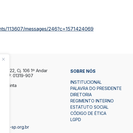
counts/113607/messages/246?c=1571424069
la, 122, Cj. 106 1º Andar
SOBRE NÓS
P CEP: 01319-907
INSTITUCIONAL
a Quinta
PALAVRA DO PRESIDENTE
h.
DIRETORIA
7h.
REGIMENTO INTERNO
ESTATUTO SOCIAL
2
CÓDIGO DE ÉTICA
LGPD
bape-sp.org.br