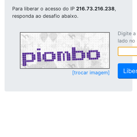
Para liberar o acesso
do IP
216.73.216.238
,
responda ao desafio abaixo.
Digite 
lado no
[trocar imagem]