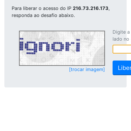
Para liberar o acesso
do IP
216.73.216.173
,
responda ao desafio abaixo.
Digite 
lado no
[trocar imagem]