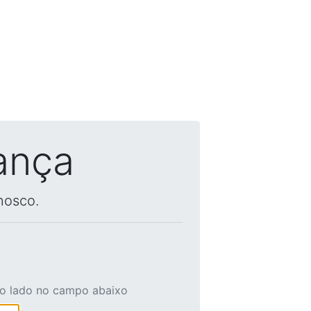
ança
nosco.
ao lado no campo abaixo