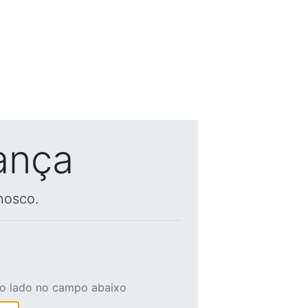
ança
nosco.
ao lado no campo abaixo