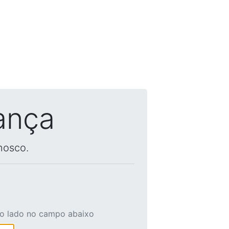
ança
nosco.
ao lado no campo abaixo