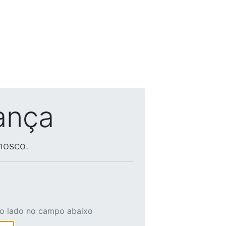
ança
nosco.
ao lado no campo abaixo