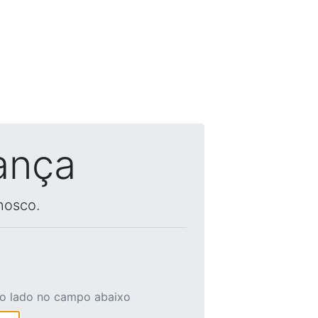
ança
nosco.
ao lado no campo abaixo