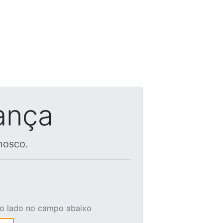
ança
nosco.
ao lado no campo abaixo