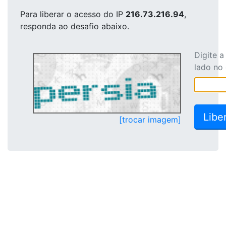
Para liberar o acesso
do IP
216.73.216.94
,
responda ao desafio abaixo.
Digite 
lado no
[trocar imagem]