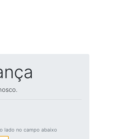
ança
nosco.
ao lado no campo abaixo