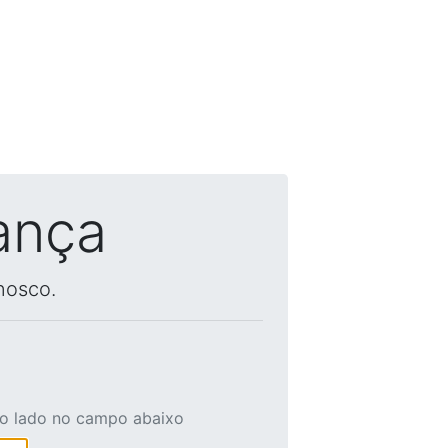
ança
nosco.
ao lado no campo abaixo