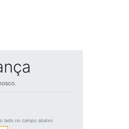
ança
nosco.
ao lado no campo abaixo