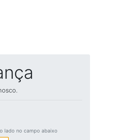
ança
nosco.
ao lado no campo abaixo