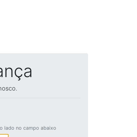
ança
nosco.
ao lado no campo abaixo