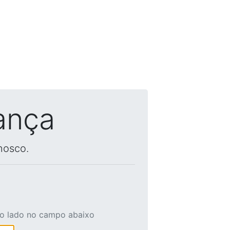
ança
nosco.
ao lado no campo abaixo