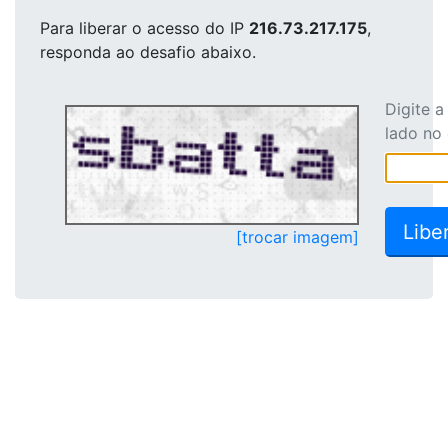
Para liberar o acesso
do IP
216.73.217.175
,
responda ao desafio abaixo.
Digite 
lado no
[trocar imagem]