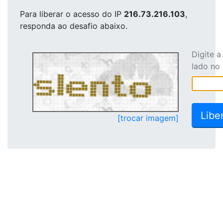
Para liberar o acesso
do IP
216.73.216.103
,
responda ao desafio abaixo.
Digite 
lado no
[trocar imagem]