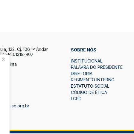
la, 122, Cj. 106 1º Andar
SOBRE NÓS
P CEP: 01319-907
INSTITUCIONAL
a Quinta
PALAVRA DO PRESIDENTE
h.
DIRETORIA
7h.
REGIMENTO INTERNO
ESTATUTO SOCIAL
2
CÓDIGO DE ÉTICA
LGPD
bape-sp.org.br