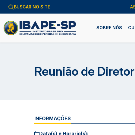
A
SOBRE NÓS
CU
Reunião de Direto
INFORMAÇÕES
Data(s) e Horário(s):