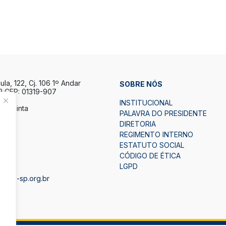
la, 122, Cj. 106 1º Andar
SOBRE NÓS
P CEP: 01319-907
INSTITUCIONAL
a Quinta
PALAVRA DO PRESIDENTE
h.
DIRETORIA
7h.
REGIMENTO INTERNO
ESTATUTO SOCIAL
2
CÓDIGO DE ÉTICA
LGPD
bape-sp.org.br