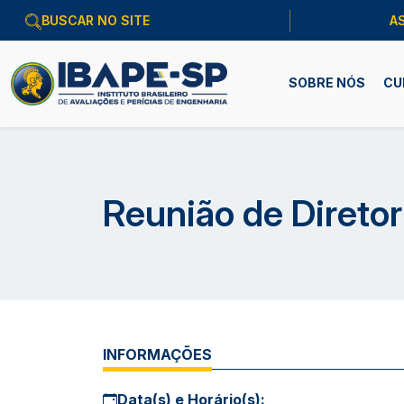
A
SOBRE NÓS
CU
Reunião de Direto
INFORMAÇÕES
Data(s) e Horário(s):