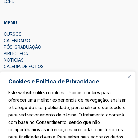
LGPD
MENU
CURSOS
CALENDÁRIO
PÓS-GRADUAÇÃO
BIBLIOTECA
NOTÍCIAS
GALERIA DE FOTOS
ASSOCIE-SE
CONTATO
Cookies e Política de Privacidade
Este website utiliza cookies. Usamos cookies para
oferecer uma melhor experiência de navegação, analisar
o tráfego do site, publicidade, personalizar o conteúdo e
para redirecionamento da página. O tratamento ocorrerá
ÁREA DO ASSOCIADO
com base no Consentimento, sendo que não
compartilhamos as informações coletadas com terceiros
SEJA ASSOCIADO
para finalidade diversa. Para saber mais sobre os dados