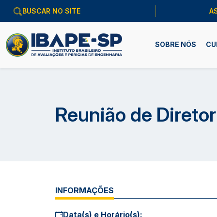
A
SOBRE NÓS
CU
Reunião de Direto
INFORMAÇÕES
Data(s) e Horário(s):