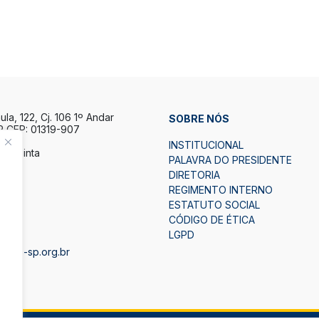
la, 122, Cj. 106 1º Andar
SOBRE NÓS
P CEP: 01319-907
INSTITUCIONAL
a Quinta
PALAVRA DO PRESIDENTE
h.
DIRETORIA
7h.
REGIMENTO INTERNO
ESTATUTO SOCIAL
2
CÓDIGO DE ÉTICA
LGPD
bape-sp.org.br