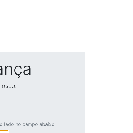
ança
nosco.
ao lado no campo abaixo