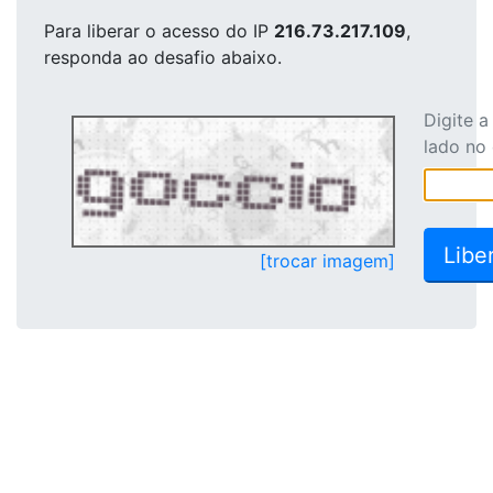
Para liberar o acesso
do IP
216.73.217.109
,
responda ao desafio abaixo.
Digite 
lado no
[trocar imagem]