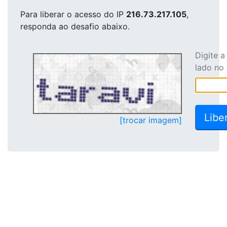
Para liberar o acesso
do IP
216.73.217.105
,
responda ao desafio abaixo.
Digite 
lado no
[trocar imagem]